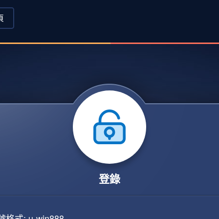
頁
登錄
格式: u-win888